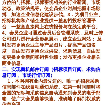
方位的与招标、投标密切相关的行业新闻、市场
动态、政策法规等。使会员企业时刻把握市场脉
搏，加速企业信息化建设步伐。3．为项目业主、
招标机构和产销企业提供一整套招投标管理平
台；一整套直接网上在线报价与在线定购平台。
4、会员企业可通过会员后台管理系统，及时上传
公司图片进行企业形象展示，建立企业网站； 及
时
发布更换企业主导产品图片，
提高产品知名
度；
自由发布更换企业供应、求购信息；自由发
布更换企业新闻和销售业绩；发布更换企业
相关
商业信息。
二、实现商机邮件订阅（招标项目订阅、求购信
息订阅 、市场行情订阅）
1
．
本
网拥有业内
最先进的、唯一的招标采购
信息邮件在线自动通知系统
。
在第一时间随时将
全国的招标与采购信息自动通知到会员的电子邮
箱；
使广大会员能够快速、准确地了解到权威的
信息资讯。