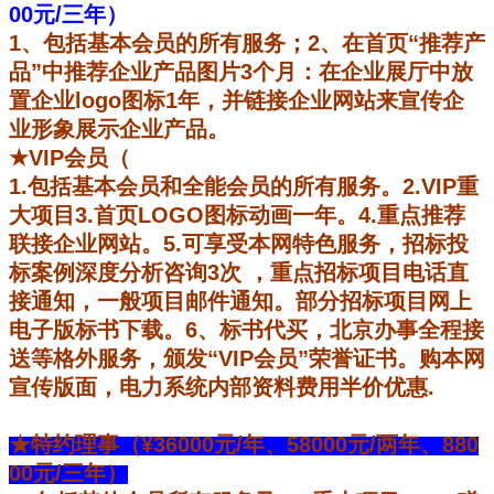
00元/三年）
1
、包括基本会员的所有服务；2、在首页“
推荐产
品”
中推荐企业产品
图片3个月：在企业展厅中放
置企业logo图标1年，并链接企业网站来宣传企
业形象展示企业产品。
★VIP会员（
1.
包括基本会员和全能会员的所有服务。2.VIP重
大项目3.首页LOGO图标动画一年。4.重点推荐
联接企业网站。5.
可享受本网特色服务，招标投
标案例深度分析咨询
3
次
，
重点招标项目电话直
接通知，一般项目邮件通知。部分招标项目
网上
电子版标书下载。
6
、标书代买，北京办事全程接
送等格外服务，
颁发“
VIP
会员”荣誉证书。
购本网
宣传版面，电力系统内部资料费用半价优惠.
★特约理事（
¥
36000
元/年、58000元/两年、880
00元/三年）