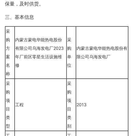
保量，及时供货。
三、基本信息
采
购
内蒙古蒙电华能热电股份
采
方
有限公司乌海发电厂2023
购
内蒙古蒙电华能热电股份有
案
年厂前区零星生活设施维
单
限公司乌海发电厂
名
修
位
称
采
采
购
购
项
项
工程
2013
目
目
类
类
型
别
工
工