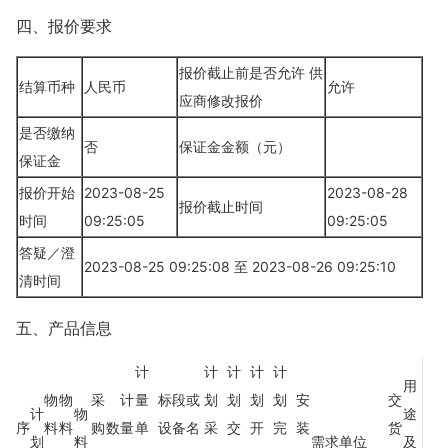
四、报价要求
报价截止前是否允许 供
结算币种
人民币
允许
应商修改报价
是否缴纳
否
保证金金额（元）
保证金
报价开始
2023-08-25
2023-08-28
报价截止时间
时间
09:25:05
09:25:05
答疑／澄
2023-08-25 09:25:08 至 2023-08-26 09:25:10
清时间
五、产品信息
计
计
计
计
计
用
物
物
采
计
量
标段或
划
划
划
划
安
交
计
物
途
序
料
料
购
数
量
单
设备名
采
交
开
完
装
货
划
料
需求单位
及