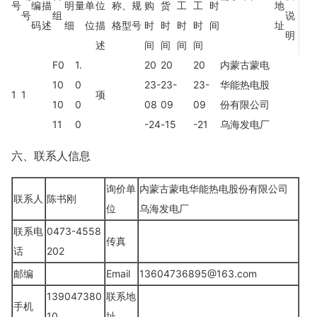
号
编
描
明
量
单
位
称、规
购
货
工
工
时
地
号
组
说
码
述
细
位
描
格型号
时
时
时
时
间
址
明
述
间
间
间
间
F0
1.
20
20
20
内蒙古蒙电
10
0
23-
23-
23-
华能热电股
1
1
项
10
0
08
09
09
份有限公司
11
0
-24
-15
-21
乌海发电厂
六、联系人信息
询价单
内蒙古蒙电华能热电股份有限公司
联系人
陈书刚
位
乌海发电厂
联系电
0473-4558
传真
话
202
邮编
Email
13604736895@163.com
139047380
联系地
手机
10
址