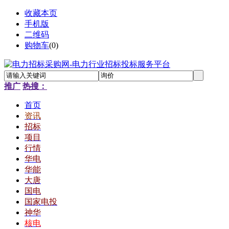
收藏本页
手机版
二维码
购物车
(
0
)
推广
热搜：
首页
资讯
招标
项目
行情
华电
华能
大唐
国电
国家电投
神华
核电