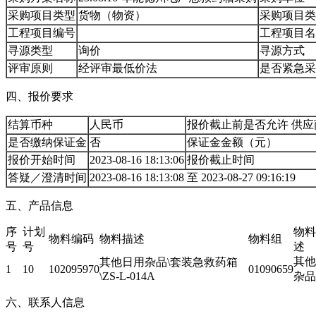
采购项目类型
货物（物资）
采购项目类
工程项目编号
工程项目名
寻源类型
询价
寻源方式
评审原则
经评审最低价法
是否紧急采
四、报价要求
结算币种
人民币
报价截止前是否允许 供
是否缴纳保证金
否
保证金金额（元）
报价开始时间
2023-08-16 18:13:06
报价截止时间
答疑／澄清时间
2023-08-16 18:13:08 至 2023-08-27 09:16:19
五、产品信息
序
计划
物料
物料编码
物料描述
物料组
号
号
述
其他
其他日用杂品\套装急救药箱
1
10
102095970
01090659
\ZS-L-014A
杂品
六、联系人信息