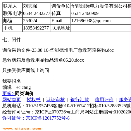
联系人
刘志强
询价单位
华能国际电力股份有限公司
联系电话
0534-2432277
传真
0534-2466909
邮编
253024
Email
121686938@qq.com
手机
18953492277
联系地址
七、附件
询价采购文件-23.08.16-华能德州电厂急救药箱采购.doc
急救药箱及急救用品物品清单05.20.docx
只接受供应商线上询问
我要报名
编辑：ec.chng
更多
>
同类询价
网站首页
|
授权书
|
认证审核
|
银行汇款
|
信用评价
|
服务
总机电话：010-51957458客服010-51957412招标010-52883525微
经营许可证号：京ICP证070736号工商局网站注册编号:0102020080
许可证号：京ICP备12017752号-8：