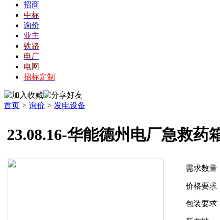
招商
中标
询价
业主
铁路
电厂
电网
招标定制
首页
>
询价
>
发电设备
23.08.16-华能德州电厂急救药
需求数量
价格要求
包装要求