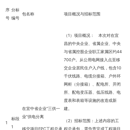
序
分标
包名称
项目概况与招标范围
号
编号
（1）项目概况： 本次对在宜
昌的中央企业、省属企业、中央
与省属控股企业职工家属区约44
700户。从公用电网接入点至移
交企业居民住户入户线，包含10
千伏线路、电缆分接箱、户外环
网柜（分接箱）、配电所、开闭
所、配电变压器、低压线路、电
度表和表箱等设施的改造或新
在宜中省企业“三供一
建。
业”供电分离
标段
（2）招标范围：上述内容的工
1
1
移交项目EPC工程总承
程总承包，需负责完成工程项目