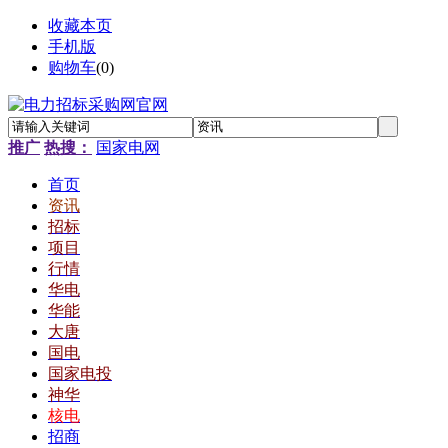
收藏本页
手机版
购物车
(
0
)
推广
热搜：
国家电网
首页
资讯
招标
项目
行情
华电
华能
大唐
国电
国家电投
神华
核电
招商