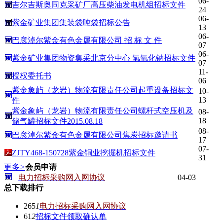
06-
吉尔吉斯奥同克采矿厂高压柴油发电机组招标文件
24
06-
紫金矿业集团集装袋吨袋招标公告
13
06-
巴彦淖尔紫金有色金属有限公司 招 标 文 件
07
06-
紫金矿业集团物资集采北京分中心 氢氧化钠招标文件
07
11-
授权委托书
06
紫金象屿（龙岩）物流有限责任公司起重设备招标文
10-
13
件
紫金象屿（龙岩）物流有限责任公司螺杆式空压机及
08-
18
储气罐招标文件2015.08.18
08-
巴彦淖尔紫金有色金属有限公司焦炭招标邀请书
17
07-
ZJTY468-150728紫金铜业挖掘机招标文件
31
更多
>
会员申请
电力招标采购网入网协议
04-03
总下载排行
265
1
电力招标采购网入网协议
61
2
招标文件领取确认单