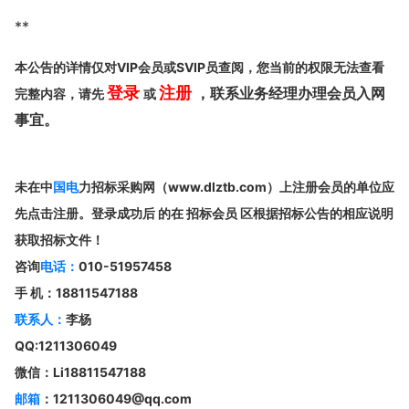
**
本公告的详情仅对VIP会员或SVIP员查阅，您当前的权限无法查看
登录
注册
，联系业务经理办理会员入网
完整内容，请先
或
事宜。
未在中
国电
力招标采购网（www.dlztb.com）上注册会员的单位应
先点击注册。登录成功后 的在 招标会员 区根据招标公告的相应说明
获取招标文件！
咨询
电话：
010-51957458
手 机：18811547188
联系人：
李杨
QQ:1211306049
微信：Li18811547188
邮箱
：1211306049@qq.com