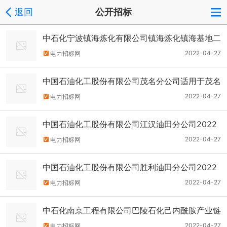
返回
公开招标
中石化宁波镇海炼化有限公司镇海炼化镇海基地二
期瓦楞板、冷弯开口型钢招标公告
2022-04-27
电力招标网
中国石油化工股份有限公司茂名分公司适用于茂名
石化、中科炼化检/维修、技措、基建、生产等的
2022-04-27
电力招标网
物资需求阻燃防静电服招标公告
中国石油化工股份有限公司江汉油田分公司2022
年4月江汉涪陵收发球筒橇收发球筒撬招标公告
2022-04-27
电力招标网
中国石油化工股份有限公司胜利油田分公司2022
年胜利油田工艺阀门（非系列化）框架协议招标采
2022-04-27
电力招标网
购方案22914110阀门招标公告
中石化南京工程有限公司巴陵石化己内酰胺产业链
搬迁与升级转型发展项目动力锅炉脱热回收塔、地
2022-04-27
电力招标网