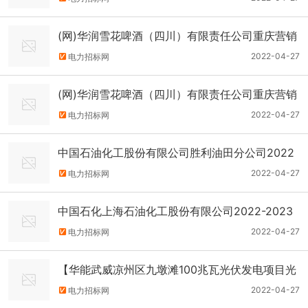
下槽壳体（含安装）招标公告
(网)华润雪花啤酒（四川）有限责任公司重庆营销
中心涪陵销售大区（涪陵标段）2022年终端包装
2022-04-27
电力招标网
项目资格预审公告
(网)华润雪花啤酒（四川）有限责任公司重庆营销
中心涪陵销售大区（垫江标段）2022年终端包装
2022-04-27
电力招标网
项目资格预审公告
中国石油化工股份有限公司胜利油田分公司2022
年东营原油库迁建项目定量装车系统381598招标
2022-04-27
电力招标网
采购方案[22914150]定量装车系统招标公告
中国石化上海石油化工股份有限公司2022-2023
年上海石化共聚聚芳醚酮树脂CO-PAEK(YC-90)
2022-04-27
电力招标网
框架协议招标（公开）共聚聚芳醚酮树脂CO-PAE
【华能武威凉州区九墩滩100兆瓦光伏发电项目光
K(YC-90)粉料（1299990063000
伏场区场地平整标段施工】招标公告
2022-04-27
电力招标网