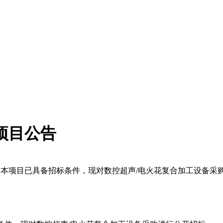
项目公告
/01），本项目已具备招标条件，现对数控超声/电火花复合加工设备采购