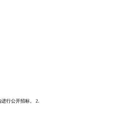
进行公开招标。 2.