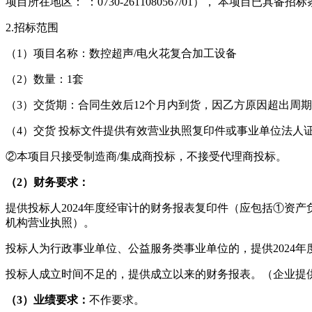
项目所在地区： ：0730-2611080567/01），
本项目已具备招标
2.
招标范围
（1）项目名称：数控超声/电火花复合加工设备
（2）数量：1套
（3）交货期：合同生效后12个月内到货，因乙方原因超出周
（4）交货 投标文件提供有效营业执照复印件或事业单位法人
②本项目只接受制造商/集成商投标，不接受代理商投标
。
（2）财务要求：
提供投标人2024年度经审计的财务报表复印件（应包括①资
机构营业执照）。
投标人为行政事业单位、公益服务类事业单位的，提供2024
投标人成立时间不足的，提供成立以来的财务报表。（企业提
（3）业绩要求：
不作要求。