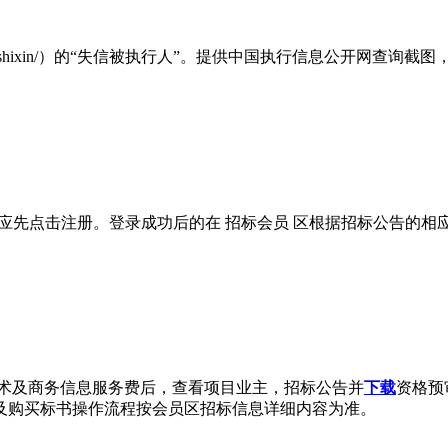
hixin/）的“失信被执行人”。提供中国执行信息公开网查询截
的单位应先点击注册。登录成功后的在 招标会员 区根据招标公告的相
技术及商务信息服务费后，查看项目业主，招标公告并
下载
资格预
及购买标书操作流程按会员区招标信息详细内容为准。