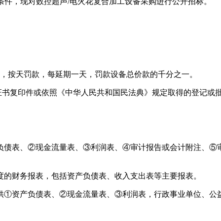
条件，现对
数控超声/电火花复合加工设备
采购进行公开招标。
期，按天罚款，每延期一天，罚款设备总价款的千分之一。
证书复印件或依照《中华人民共和国民法典》规定取得的登记或
产负债表、②现金流量表、③利润表、④审计报告或会计附注、
年度的财务报表，包括资产负债表、收入支出表等主要报表。
供①资产负债表、②现金流量表、③利润表，行政事业单位、公