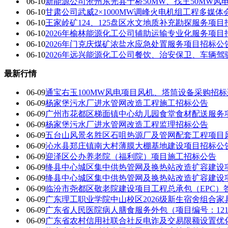
06-10
新能源公司沧州东光县于桥50MW、找王50MW风
06-10
甘肃公司武威2×1000MW调峰火电机组工程多媒
06-10
王家岭矿124、125盘区水文地质补充勘探服务项目
06-10
2026年榆林能源化工公司辅助运输专业化服务项目
06-10
2026年门克庆煤矿浓盐水应急处置服务项目招标公
06-10
2026年远兴能源化工公司餐饮、治安保卫、车辆
最新行情
06-09
通宝右玉100MW风电项目风机、塔筒设备采购招
06-09
杨家堡污水厂进水管网改造工程施工招标公告
06-09
广州市花都区梯面镇中心幼儿园食堂食材配送服务项目（项
06-09
杨家堡污水厂进水管网改造工程监理招标公告
06-09
五台山风景名胜区石咀热源厂及管网配套工程项目
06-09
沁水县郑庄镇南大村薄膜大棚基地建设项目招标公
06-09
迎泽区公办养老院（福利院）项目施工招标公告
06-09
绛县中心城区集中供热管网及换热站改造扩容建设
06-09
绛县中心城区集中供热管网及换热站改造扩容建设项
06-09
临汾市尧都区敬老院建设项目工程总承包（EPC）
06-09
广东理工职业学院中山校区2026级新生宿舍组合
06-09
广东省人民医院病人膳食服务外包（项目编号：1210-2
06-09
广东省农村信用社联合社反电诈及交易限额设置优