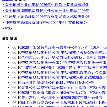
• 关于征求三亚供电局2026年生产作业装备室智能化
• 关于征求海南电网有限责任公司三亚供电局2026年
• 科环集团龙源环保2026年度框架采购乏汽型溴化锂
• 神东煤炭高端设备研发中心2026年6月窄型梭车公
• 招标
最新资讯
06-10
2026年阳泉荫营煤业有限责任公司35kV、10k
06-10
中盐榆林盐化有限公司-中盐榆林仪表反馈板采购2026
06-10
余姚市2026年度污染源自动监测设备计量检定或
06-10
中盐东兴盐化股份有限公司-中盐东兴盐化股份有限
06-10
宁波市第二医院关于“2026年度宁波市市级医疗机
06-10
中盐榆林盐化有限公司-中盐榆林电仪中心五金杂货采购2
06-10
中盐榆林盐化有限公司-中盐榆林冰糖采购2026.6.9
06-10
沁水县胡底煤业公司钢材采购项目招标公告
06-10
煤业公司晋华宫矿鸽子堂矸石山闭库项目招标公告
06-10
2026年煤基清洁能源公司铁矿粉采购项目招标公告
06-10
关于左权五里堠煤业公司2026-2027年煤矸石处
06-10
阳江阳东新能源公司三山岛四海上风电场项目工程