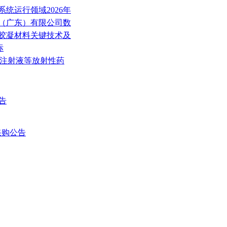
系统运行领域2026年
科技（广东）有限公司数
碳胶凝材料关键技术及
标
他苯注射液等放射性药
告
采购公告