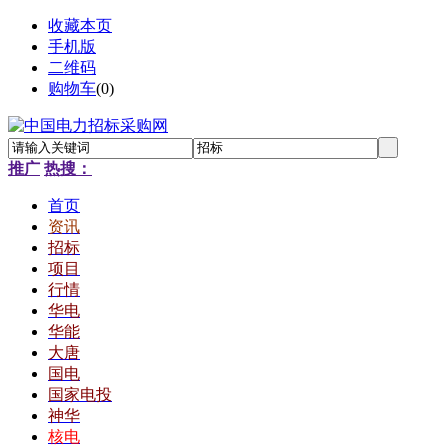
收藏本页
手机版
二维码
购物车
(
0
)
推广
热搜：
首页
资讯
招标
项目
行情
华电
华能
大唐
国电
国家电投
神华
核电