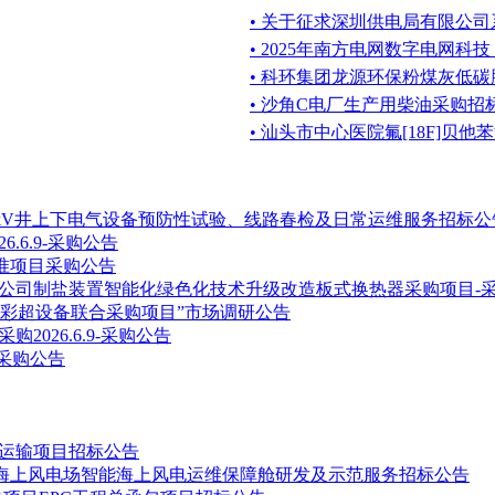
• 关于征求深圳供电局有限公司
• 2025年南方电网数字电网
• 科环集团龙源环保粉煤灰低
• 沙角C电厂生产用柴油采购招
• 汕头市中心医院氟[18F]贝
V、6kV井上下电气设备预防性试验、线路春检及日常运维服务招标公
.6.9-采购公告
校准项目采购公告
公司制盐装置智能化绿色化技术升级改造板式换热器采购项目-
构彩超设备联合采购项目”市场调研公告
026.6.9-采购公告
-采购公告
置、运输项目招标公告
海上风电场智能海上风电运维保障舱研发及示范服务招标公告