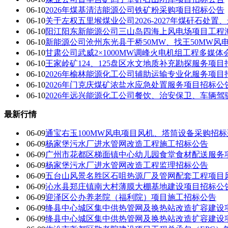
06-10
2026年煤基清洁能源公司铁矿粉采购项目招标公告
06-10
关于左权五里堠煤业公司2026-2027年煤矸石处
06-10
阳江阳东新能源公司三山岛四海上风电场项目工程
06-10
新能源公司沧州东光县于桥50MW、找王50MW风
06-10
甘肃公司武威2×1000MW调峰火电机组工程多媒
06-10
王家岭矿124、125盘区水文地质补充勘探服务项目
06-10
2026年榆林能源化工公司辅助运输专业化服务项目
06-10
2026年门克庆煤矿浓盐水应急处置服务项目招标公
06-10
2026年远兴能源化工公司餐饮、治安保卫、车辆
最新行情
06-09
通宝右玉100MW风电项目风机、塔筒设备采购招
06-09
杨家堡污水厂进水管网改造工程施工招标公告
06-09
广州市花都区梯面镇中心幼儿园食堂食材配送服务项目（项
06-09
杨家堡污水厂进水管网改造工程监理招标公告
06-09
五台山风景名胜区石咀热源厂及管网配套工程项目
06-09
沁水县郑庄镇南大村薄膜大棚基地建设项目招标公
06-09
迎泽区公办养老院（福利院）项目施工招标公告
06-09
绛县中心城区集中供热管网及换热站改造扩容建设
06-09
绛县中心城区集中供热管网及换热站改造扩容建设项