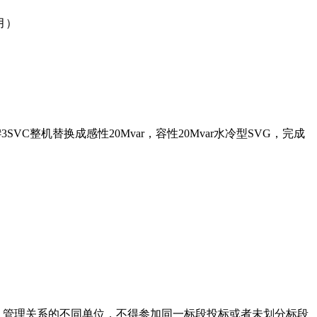
2月）
3SVC整机替换成感性20Mvar，容性20Mvar水冷型SVG，完成
、管理关系的不同单位，不得参加同一标段投标或者未划分标段