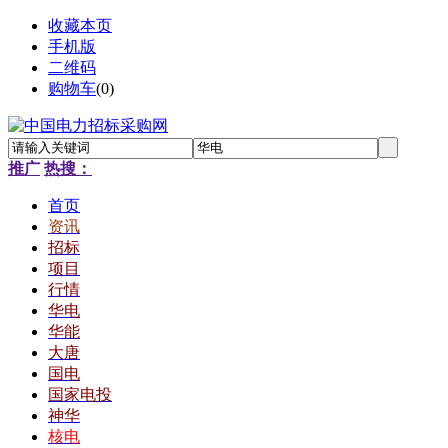
收藏本页
手机版
二维码
购物车
(
0
)
推广
热搜：
首页
资讯
招标
项目
行情
华电
华能
大唐
国电
国家电投
神华
核电