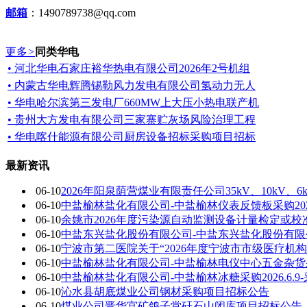
邮箱
：1490789738@qq.com
更多
>
同类华电
• 河北华电石家庄裕华热电有限公司2026年2号机组
• 内蒙古华电辉腾锡勒风力发电有限公司氢动力无人
• 华电哈尔滨第三发电厂660MW上大压小热电联产机
• 贵州大方发电有限公司三家寨贮灰场风险治理工程
• 华电喀什能源有限公司厨房设备招标采购项目招标
最新资讯
06-10
2026年阳泉荫营煤业有限责任公司35kV、10k
06-10
中盐榆林盐化有限公司-中盐榆林仪表反馈板采购2026
06-10
余姚市2026年度污染源自动监测设备计量检定或
06-10
中盐东兴盐化股份有限公司-中盐东兴盐化股份有限
06-10
宁波市第二医院关于“2026年度宁波市市级医疗机
06-10
中盐榆林盐化有限公司-中盐榆林电仪中心五金杂货采购2
06-10
中盐榆林盐化有限公司-中盐榆林冰糖采购2026.6.9
06-10
沁水县胡底煤业公司钢材采购项目招标公告
06-10
煤业公司晋华宫矿鸽子堂矸石山闭库项目招标公告