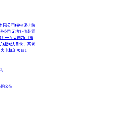
电有限公司继电保护装
有限公司无功补偿装置
05万千瓦风电项目施
号机组淘汰目录、高耗
MW火电机组项目1
告
采购公告