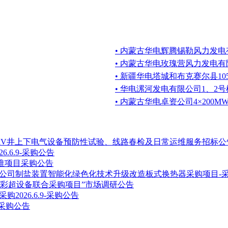
• 内蒙古华电辉腾锡勒风力发
• 内蒙古华电玫瑰营风力发电
• 新疆华电塔城和布克赛尔县1
• 华电漯河发电有限公司1、2
• 内蒙古华电卓资公司4×200
V、6kV井上下电气设备预防性试验、线路春检及日常运维服务招标公
.6.9-采购公告
校准项目采购公告
公司制盐装置智能化绿色化技术升级改造板式换热器采购项目-
构彩超设备联合采购项目”市场调研公告
026.6.9-采购公告
-采购公告