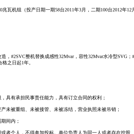
.0兆瓦机组（投产日期一期58台2011年3月，二期100台2012年1
#2SVC整机替换成感性32Mvar，容性32Mvar水冷型SVG；#
合格之日起1年。
织，具有承担民事责任能力，具有订立合同的权利；
资产未被重组、未被接管、未被冻结，营业执照未被吊销；
罚期间内；
组织或者个人，不得参加投标。单位负责人为同一人或者存在控股