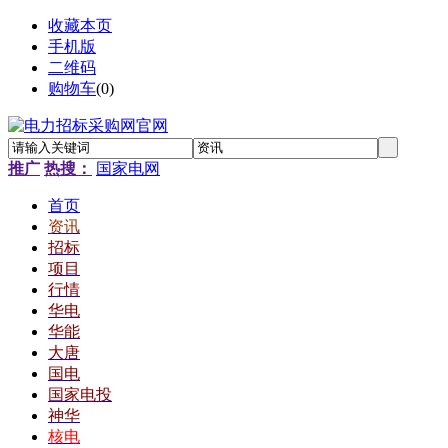
收藏本页
手机版
二维码
购物车
(
0
)
推广
热搜：
国家电网
首页
资讯
招标
项目
行情
华电
华能
大唐
国电
国家电投
神华
核电